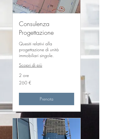
Consulenza
Progettazione
Quesiti relativi alla
progettazione di unità
immobiliari singole.
Scopri di più
2 ore
260
260 €
euro
Prenota