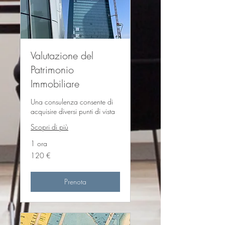
Valutazione del
Patrimonio
Immobiliare
Una consulenza consente di
acquisire diversi punti di vista
Scopri di più
1 ora
120
120 €
euro
Prenota