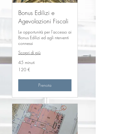
Bonus Edilizi e
Agevolazioni Fiscali
Le opportunità per l’accesso ai
Bonus Edilizi ed agli nterventi
connessi
Scopri di più
45 minuti
120
120 €
euro
Prenota