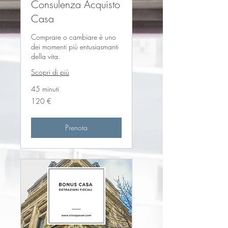
Consulenza Acquisto
Casa
Comprare o cambiare è uno
dei momenti più entusiasmanti
della vita.
Scopri di più
45 minuti
120
120 €
euro
Prenota