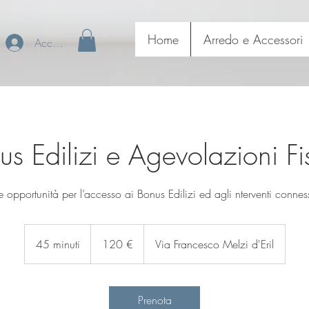
Home
Arredo e Accessori
Accedi
s Edilizi e Agevolazioni Fi
e opportunità per l’accesso ai Bonus Edilizi ed agli nterventi connes
120
euro
45 minuti
4
120 €
Via Francesco Melzi d'Eril
5
m
i
Prenota