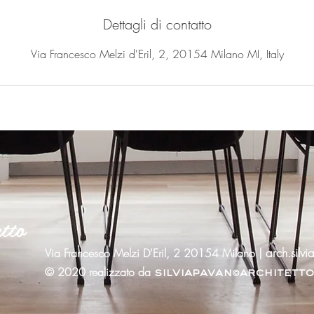
Dettagli di contatto
Via Francesco Melzi d'Eril, 2, 20154 Milano MI, Italy
tto
arch.sil
Via Francesco Melzi D'Eril, 2 20154 Milano |
© 2020 realizzato da
silviapavan
architetto
©