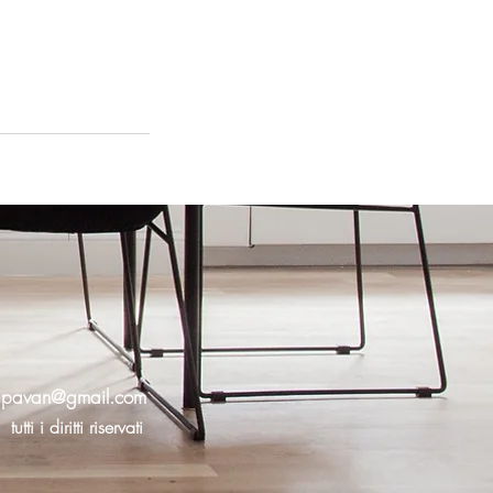
viapavan@gmail.com
tutti i diritti riservati