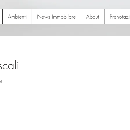
Ambienti
News Immobilare
About
Prenotazi
scali
si