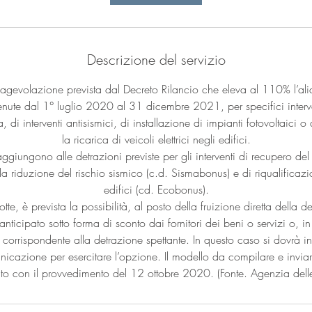
n
u
t
i
Descrizione del servizio
’agevolazione prevista dal Decreto Rilancio che eleva al 110% l’ali
enute dal 1° luglio 2020 al 31 dicembre 2021, per specifici interv
 di interventi antisismici, di installazione di impianti fotovoltaici o d
la ricarica di veicoli elettrici negli edifici.
ggiungono alle detrazioni previste per gli interventi di recupero del
la riduzione del rischio sismico (c.d. Sismabonus) e di riqualificaz
edifici (cd. Ecobonus).
otte, è prevista la possibilità, al posto della fruizione diretta della 
anticipato sotto forma di sconto dai fornitori dei beni o servizi o, in 
 corrispondente alla detrazione spettante. In questo caso si dovrà i
azione per esercitare l’opzione. Il modello da compilare e inviar
o con il provvedimento del 12 ottobre 2020. (Fonte. Agenzia delle