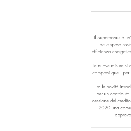
Il Superbonus è un
delle spese sost
efficienza energetica,
Le nuove misure si a
compresi quelli per 
Tra le novità introd
per un contributo 
cessione del credito
2020 una comunic
approvat