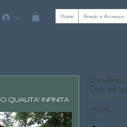
Home
Arredo e Accessori
Accedi
Consulenza
Casa ed age
SKU: 36421537613519
Prezzo
480,00 €
Colore
*