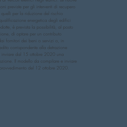
fiducia e rassicurare i 
ni previste per gli interventi di recupero 
te in tutta sicurezza.
quelli per la riduzione del rischio 
qualificazione energetica degli edifici 
dotte, è prevista la possibilità, al posto 
azione, di optare per un contributo 
i fornitori dei beni o servizi o, in 
redito corrispondente alla detrazione 
rà inviare dal 15 ottobre 2020 una 
pzione. Il modello da compilare e inviare 
l provvedimento del 12 ottobre 2020. 