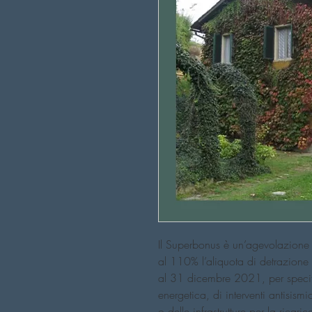
Il Superbonus è un’agevolazione 
al 110% l’aliquota di detrazione
al 31 dicembre 2021, per specific
energetica, di interventi antisismic
o delle infrastrutture per la ricaric