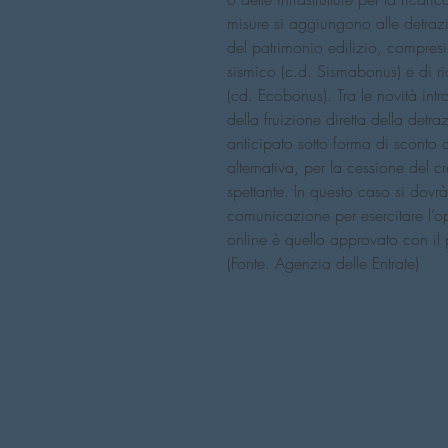
misure si aggiungono alle detrazio
del patrimonio edilizio, compresi 
sismico (c.d. Sismabonus) e di ri
(cd. Ecobonus). Tra le novità intro
della fruizione diretta della detr
anticipato sotto forma di sconto da
alternativa, per la cessione del c
spettante. In questo caso si dov
comunicazione per esercitare l’o
online è quello approvato con i
(Fonte. Agenzia delle Entrate)