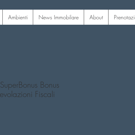
Ambienti
News Immobilare
About
Prenotazi
 SuperBonus Bonus
volazioni Fiscali
1